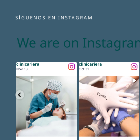
SÍGUENOS EN INSTAGRAM
We are on Instagra
clinicariera
clinicariera
Nov 13
Oct 31