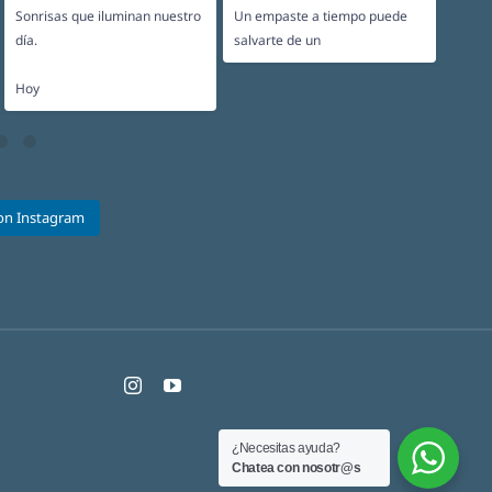
Sonrisas que iluminan nuestro
Un empaste a tiempo puede
El des
...
día.
salvarte de un
pacien
...
Hoy
on Instagram
¿Necesitas ayuda?
Chatea con nosotr@s