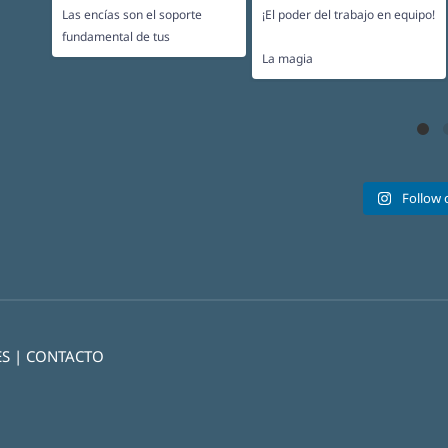
Las encías son el soporte
¡El poder del trabajo en equipo!
...
fundamental de tus
...
La magia
Follow 
ES
|
CONTACTO