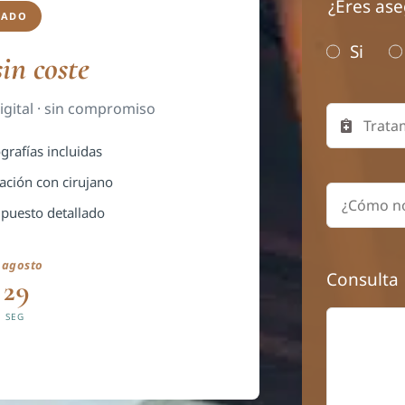
¿Eres ase
ZADO
Si
sin coste
igital · sin compromiso
grafías incluidas
ación con cirujano
puesto detallado
 agosto
Consulta
28
SEG