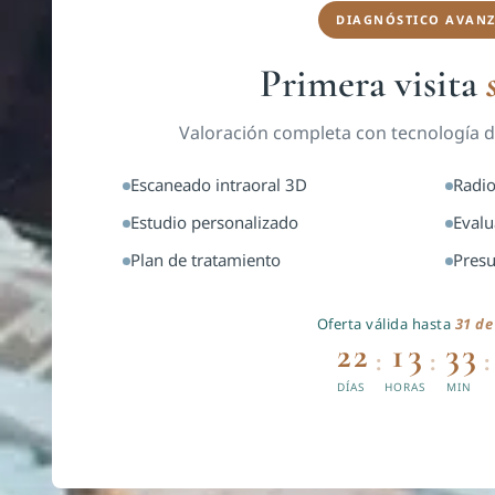
DIAGNÓSTICO AVAN
Primera visita
Valoración completa con tecnología d
Escaneado intraoral 3D
Radio
Estudio personalizado
Evalu
Plan de tratamiento
Presu
Oferta válida hasta
31 de
22
13
33
:
:
:
DÍAS
HORAS
MIN