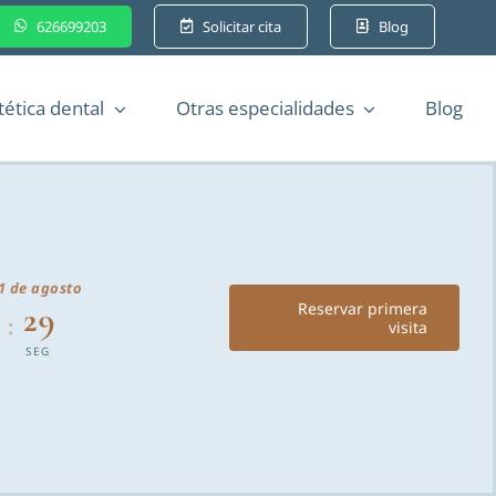
626699203
Solicitar cita
Blog
tética dental
Otras especialidades
Blog
1 de agosto
3
28
Reservar primera
:
visita
SEG