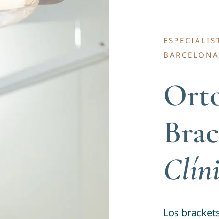
ESPECIALIS
BARCELONA
Ort
Brac
Clín
Los bracket