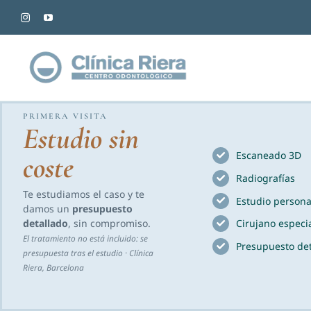
Saltar
al
contenido
PRIMERA VISITA
Estudio sin
Escaneado 3D
coste
Radiografías
Te estudiamos el caso y te
Estudio persona
damos un
presupuesto
detallado
, sin compromiso.
Cirujano especia
El tratamiento no está incluido: se
Presupuesto det
presupuesta tras el estudio · Clínica
Riera, Barcelona