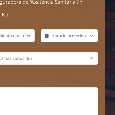
gurado/a de 'Assitència Sanitària'?
*
No