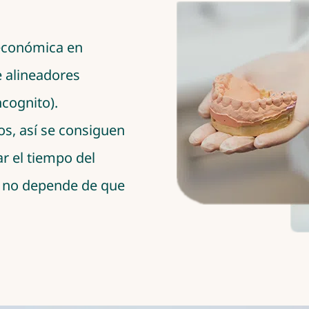
 económica en
 alineadores
ncognito).
os, así se consiguen
r el tiempo del
e no depende de que