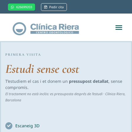
Saltar
626699203
Pedir cita
al
contenido
Tog
Nav
Inicio
PRIMERA VISITA
Estudi sense cost
Sobre nosotros
T’estudiem el cas i et donem un
pressupost detallat
, sense
Ortodoncia
compromís.
El tractament no està inclòs: es pressuposta després de l’estudi · Clínica Riera,
Barcelona
Estética dental
Otras especialidades
Escaneig 3D