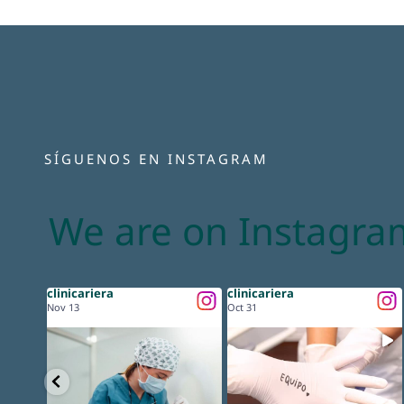
SÍGUENOS EN INSTAGRAM
We are on Instagra
clinicariera
clinicariera
Nov 13
Oct 31