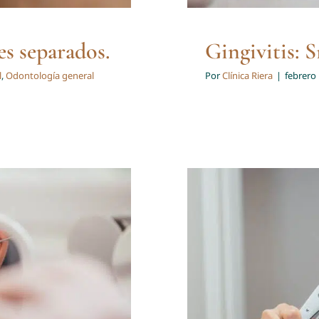
es separados.
Gingivitis: 
l
,
Odontología general
Por
Clínica Riera
|
febrero 