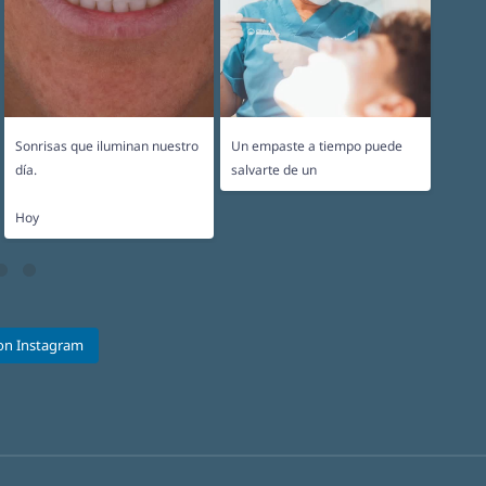
Sonrisas que iluminan nuestro
Un empaste a tiempo puede
El des
...
día.
salvarte de un
pacien
...
Hoy
on Instagram