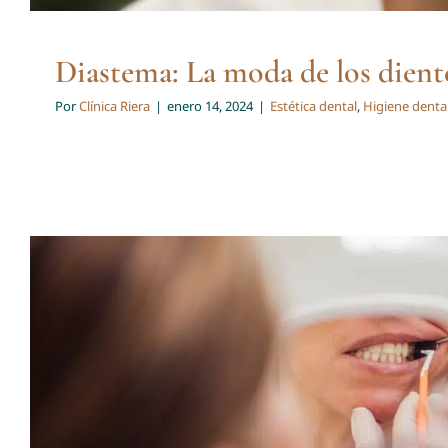
Diastema: La moda de los dient
Por
Clínica Riera
|
enero 14, 2024
|
Estética dental
,
Higiene denta