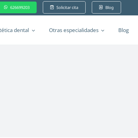
626699203
Solicitar cita
Blog
tética dental
Otras especialidades
Blog