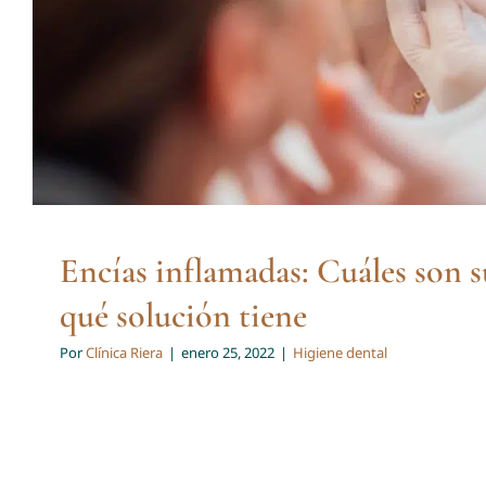
Encías inflamadas: Cuáles son s
qué solución tiene
Por
Clínica Riera
|
enero 25, 2022
|
Higiene dental