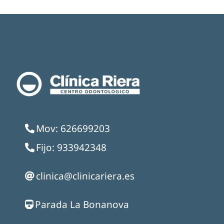
Mov: 626699203
Fijo: 933942348
clinica@clinicariera.es
Parada La Bonanova