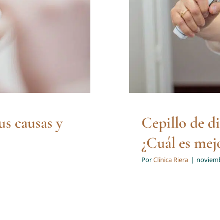
us causas y
Cepillo de d
¿Cuál es mej
Por
Clínica Riera
|
noviemb