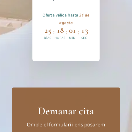
Oferta válida hasta
31 de
agosto
25
18
01
12
:
:
:
DÍAS
HORAS
MIN
SEG
Demanar cita
Omple el formulari i ens posarem