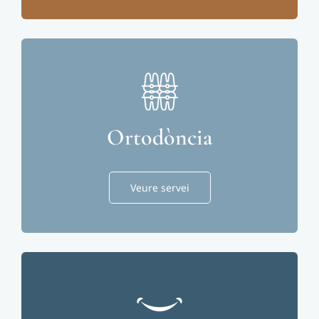
Ortodòncia
Veure servei