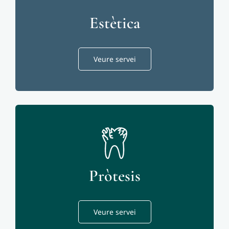
Estètica
Veure servei
Pròtesis
Veure servei