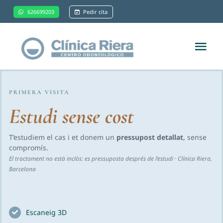
Saltar
626699203
Pedir cita
al
contenido
Tog
Nav
Inicio
PRIMERA VISITA
Estudi sense cost
Sobre nosotros
T’estudiem el cas i et donem un
pressupost detallat
, sense
Ortodoncia
compromís.
El tractament no està inclòs: es pressuposta després de l’estudi · Clínica Riera,
Barcelona
Estética dental
Otras especialidades
Escaneig 3D